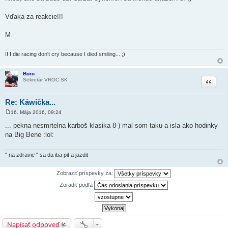
p
e
Vďaka za reakcie!!!
v
o
k
M.
If I die racing don't cry because I died smiling...
;)
Boro
Citovať
Sekretár VROC SK
Re: Káwička...
16. Mája 2016, 09:24
P
r
... pekna nesmrtelna karboš klasika
8-)
mal som taku a isla ako hodinky
í
na Big Bene
:lol:
s
p
e
v
" na zdravie " sa da iba pit a jazdit
o
k
Zobraziť príspevky za:
Zoradiť podľa
Napísať odpoveď