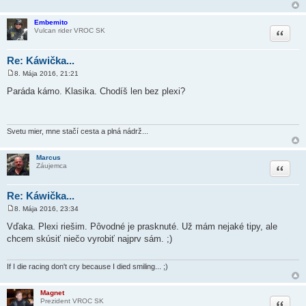
Embemito
Citovať
Vulcan rider VROC SK
Re: Káwička...
8. Mája 2016, 21:21
P
r
Paráda kámo. Klasika. Chodíš len bez plexi?
í
s
p
e
v
Svetu mier, mne stačí cesta a plná nádrž...
o
k
Marcus
Citovať
Záujemca
Re: Káwička...
8. Mája 2016, 23:34
P
r
Vďaka. Plexi riešim. Pôvodné je prasknuté. Už mám nejaké tipy, ale
í
chcem skúsiť niečo vyrobiť najprv sám.
;)
s
p
e
v
If I die racing don't cry because I died smiling...
;)
o
k
Magnet
Citovať
Prezident VROC SK