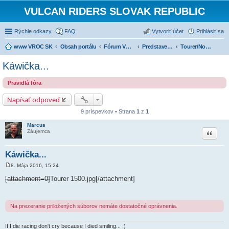
VULCAN RIDERS SLOVAK REPUBLIC
Rýchle odkazy
FAQ
Vytvoriť účet
Prihlásiť sa
www VROC SK
Obsah portálu
Fórum VROC SK
Predstavenie strojov
Tourer/Nomad VN1500
Káwička...
Pravidlá fóra
Napísať odpoveď
9 príspevkov • Strana
1
z
1
Marcus
Citovať
Záujemca
Káwička...
8. Mája 2016, 15:24
P
r
[attachment=0]
Tourer 1500.jpg
[/attachment]
í
s
p
e
Na prezeranie priložených súborov nemáte dostatočné oprávnenia.
v
o
k
If I die racing don't cry because I died smiling...
;)