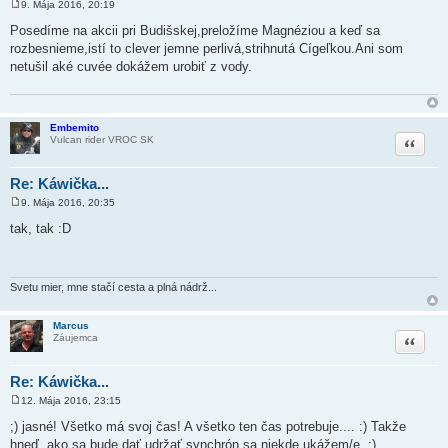
9. Mája 2016, 20:19
P
r
Posedíme na akcii pri Budišskej,preložíme Magnéziou a keď sa
í
rozbesnieme,istí to clever jemne perlivá,strihnutá Cígeľkou.Ani som
s
p
netušil aké cuvée dokážem urobiť z vody.
e
v
o
k
Embemito
Citovať
Vulcan rider VROC SK
Re: Káwička...
9. Mája 2016, 20:35
P
r
tak, tak
:D
í
s
p
e
v
Svetu mier, mne stačí cesta a plná nádrž...
o
k
Marcus
Citovať
Záujemca
Re: Káwička...
12. Mája 2016, 23:15
P
r
;)
jasné! Všetko má svoj čas! A všetko ten čas potrebuje....
:)
Takže
í
hneď, ako sa bude dať udržať synchrón sa niekde ukážem/e.
;)
s