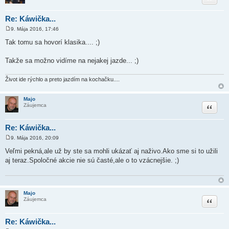
Re: Káwička...
9. Mája 2016, 17:46
P
r
Tak tomu sa hovorí klasika....
;)
í
s
p
Takže sa možno vidíme na nejakej jazde...
;)
e
v
o
Život ide rýchlo a preto jazdím na kochačku....
k
Majo
Citovať
Záujemca
Re: Káwička...
9. Mája 2016, 20:09
P
r
Veľmi pekná,ale už by ste sa mohli ukázať aj naživo.Ako sme si to užili
í
aj teraz.Spoločné akcie nie sú časté,ale o to vzácnejšie.
;)
s
p
e
v
o
k
Majo
Citovať
Záujemca
Re: Káwička...