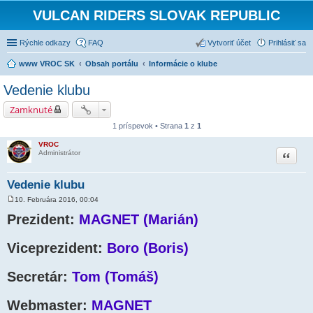
VULCAN RIDERS SLOVAK REPUBLIC
Rýchle odkazy
FAQ
Vytvoriť účet
Prihlásiť sa
www VROC SK
Obsah portálu
Informácie o klube
Vedenie klubu
Zamknuté
1 príspevok • Strana
1
z
1
VROC
Citovať
Administrátor
Vedenie klubu
10. Februára 2016, 00:04
P
r
Prezident:
MAGNET (Marián)
í
s
p
Viceprezident:
Boro (Boris)
e
v
o
Secretár:
k
Tom (Tomáš)
Webmaster:
MAGNET