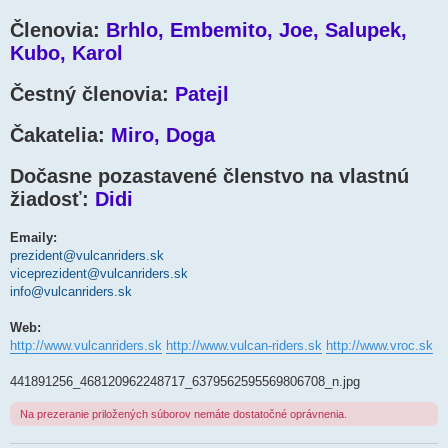
Členovia:
Brhlo, Embemito, Joe, Salupek,
Kubo, Karol
Čestný členovia:
Patejl
Čakatelia:
Miro, Doga
Dočasne pozastavené členstvo na vlastnú
žiadosť:
Didi
Emaily:
prezident@vulcanriders.sk
viceprezident@vulcanriders.sk
info@vulcanriders.sk
Web:
http://www.vulcanriders.sk
http://www.vulcan-riders.sk
http://www.vroc.sk
441891256_468120962248717_6379562595569806708_n.jpg
Na prezeranie priložených súborov nemáte dostatočné oprávnenia.