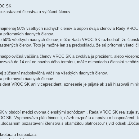
ROC SK
 pozastavení členstva a vylúčení členov
í najmenej 50% všetkých riadnych členov a aspoň dvaja členovia Rady VROC
na prítomných riadnych členov.
lne 50% všetkých riadnych členov, môže Rada VROC SK rozhodnúť, že člens
nených členov. Toto je možné len za predpokladu, že sú prítomní všetci čl
nadpolovičná väčšina členov VROC SK a zvoláva ju prezident, alebo viceprez
 nezvolá do 14 dní od navrhnutého termínu, môže mimoriadnu členskú schôdz
j zúčastní nadpolovičná väčšina všetkých riadnych členov.
na prítomných riadnych členov.
zident VROC SK ani viceprezident, uznesenie je prijaté ak zaň hlasovali min
 v období medzi dvoma členskými schôdzami. Rada VROC SK realizuje sv
C SK. Vypracováva plán činnosti, návrh rozpočtu a správu o hospodárení, k
o „dočasnom pozastavení členstva s okamžitou platnosťou“ ( viď odsek „Doča
kretára a hospodára.