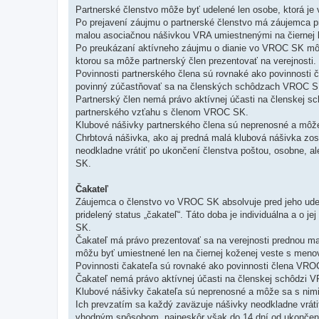
Partnerské členstvo môže byť udelené len osobe, ktorá je
Po prejavení záujmu o partnerské členstvo má záujemca 
malou asociačnou nášivkou VRA umiestnenými na čiernej 
Po preukázaní aktívneho záujmu o dianie vo VROC SK mô
ktorou sa môže partnerský člen prezentovať na verejnosti.
Povinnosti partnerského člena sú rovnaké ako povinnosti 
povinný zúčastňovať sa na členských schôdzach VROC S
Partnerský člen nemá právo aktívnej účasti na členskej 
partnerského vzťahu s členom VROC SK.
Klubové nášivky partnerského člena sú neprenosné a môže s
Chrbtová nášivka, ako aj predná malá klubová nášivka z
neodkladne vrátiť po ukončení členstva poštou, osobne,
SK.
Čakateľ
Záujemca o členstvo vo VROC SK absolvuje pred jeho ude
pridelený status „čakateľ“. Táto doba je individuálna a o
SK.
Čakateľ má právo prezentovať sa na verejnosti prednou 
môžu byť umiestnené len na čiernej koženej veste s meno
Povinnosti čakateľa sú rovnaké ako povinnosti člena VRO
Čakateľ nemá právo aktívnej účasti na členskej schôdzi 
Klubové nášivky čakateľa sú neprenosné a môže sa s nimi
Ich prevzatím sa každý zaväzuje nášivky neodkladne vrátiť
vhodným spôsobom, najneskôr však do 14 dní od ukončen