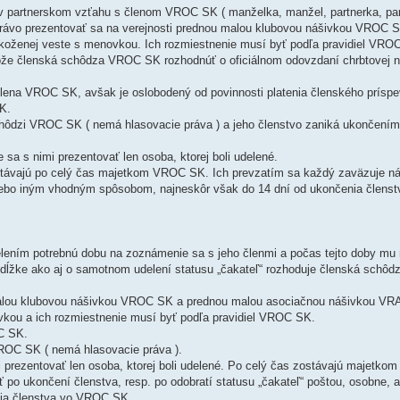
 v partnerskom vzťahu s členom VROC SK ( manželka, manžel, partnerka, part
právo prezentovať sa na verejnosti prednou malou klubovou nášivkou VROC 
koženej veste s menovkou. Ich rozmiestnenie musí byť podľa pravidiel VRO
že členská schôdza VROC SK rozhodnúť o oficiálnom odovzdaní chrbtovej n
člena VROC SK, avšak je oslobodený od povinnosti platenia členského príspe
K.
schôdzi VROC SK ( nemá hlasovacie práva ) a jeho členstvo zaniká ukončením
a s nimi prezentovať len osoba, ktorej boli udelené.
ostávajú po celý čas majetkom VROC SK. Ich prevzatím sa každý zaväzuje n
 alebo iným vhodným spôsobom, najneskôr však do 14 dní od ukončenia člen
lením potrebnú dobu na zoznámenie sa s jeho členmi a počas tejto doby mu
 jej dĺžke ako aj o samotnom udelení statusu „čakateľ“ rozhoduje členská sch
malou klubovou nášivkou VROC SK a prednou malou asociačnou nášivkou VR
vkou a ich rozmiestnenie musí byť podľa pravidiel VROC SK.
C SK.
VROC SK ( nemá hlasovacie práva ).
 prezentovať len osoba, ktorej boli udelené. Po celý čas zostávajú majetk
 po ukončení členstva, resp. po odobratí statusu „čakateľ“ poštou, osobne, 
ia členstva vo VROC SK.