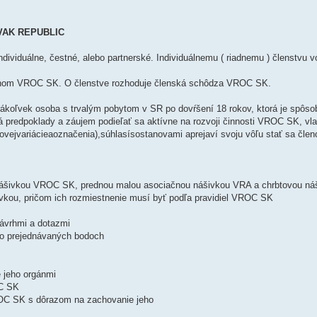
OVAK REPUBLIC
dividuálne, čestné, alebo partnerské. Individuálnemu ( riadnemu ) členstvu
rgánom VROC SK. O členstve rozhoduje členská schôdza VROC SK.
rákoľvek osoba s trvalým pobytom v SR po dovŕšení 18 rokov, ktorá je spôsob
 predpoklady a záujem podieľať sa aktívne na rozvoji činnosti VROC SK, vla
jvariácieaoznačenia),súhlasísostanovami aprejaví svoju vôľu stať sa čl
u nášivkou VROC SK, prednou malou asociačnou nášivkou VRA a chrbtovou ná
kou, pričom ich rozmiestnenie musí byť podľa pravidiel VROC SK
ávrhmi a dotazmi
 o prejednávaných bodoch
é jeho orgánmi
OC SK
ROC SK s dôrazom na zachovanie jeho