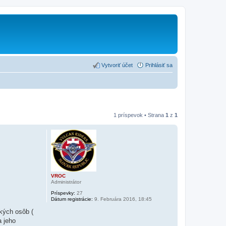
Vytvoriť účet
Prihlásiť sa
1 príspevok • Strana
1
z
1
VROC
Administrátor
Príspevky:
27
Dátum registrácie:
9. Februára 2016, 18:45
kých osôb (
a jeho