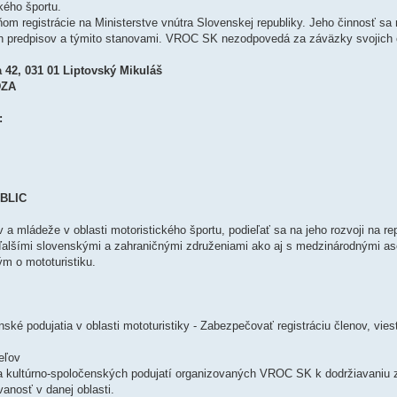
kého športu.
egistrácie na Ministerstve vnútra Slovenskej republiky. Jeho činnosť sa r
h predpisov a týmito stanovami. VROC SK nezodpovedá za záväzky svojich 
2, 031 01 Liptovský Mikuláš
DZA
:
UBLIC
mládeže v oblasti motoristického športu, podieľať sa na jeho rozvoji na rep
ďalšími slovenskými a zahraničnými združeniami ako aj s medzinárodnými as
m o mototuristiku.
ké podujatia v oblasti mototuristiky - Zabezpečovať registráciu členov, vies
eľov
h a kultúrno-spoločenských podujatí organizovaných VROC SK k dodržiavaniu
anosť v danej oblasti.