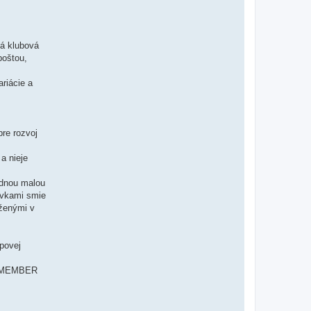
lá klubová
poštou,
riácie a
re rozvoj
a nieje
ednou malou
vkami smie
ženými v
povej
RY MEMBER