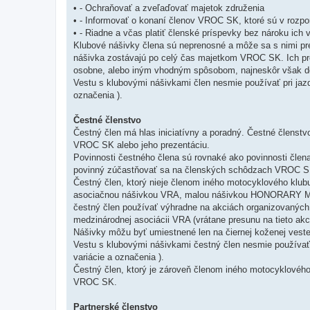
• - Ochraňovať a zveľaďovať majetok združenia
• - Informovať o konaní členov VROC SK, ktoré sú v roz
• - Riadne a včas platiť členské príspevky bez nároku ich 
Klubové nášivky člena sú neprenosné a môže sa s nimi pre
nášivka zostávajú po celý čas majetkom VROC SK. Ich pre
osobne, alebo iným vhodným spôsobom, najneskôr však d
Vestu s klubovými nášivkami člen nesmie používať pri ja
označenia ).
Čestné členstvo
Čestný člen má hlas iniciatívny a poradný. Čestné členst
VROC SK alebo jeho prezentáciu.
Povinnosti čestného člena sú rovnaké ako povinnosti člen
povinný zúčastňovať sa na členských schôdzach VROC SK
Čestný člen, ktorý nieje členom iného motocyklového kl
asociačnou nášivkou VRA, malou nášivkou HONORARY M
čestný člen používať výhradne na akciách organizovaný
medzinárodnej asociácii VRA (vrátane presunu na tieto akc
Nášivky môžu byť umiestnené len na čiernej koženej vest
Vestu s klubovými nášivkami čestný člen nesmie používa
variácie a označenia ).
Čestný člen, ktorý je zároveň členom iného motocyklov
VROC SK.
Partnerské členstvo