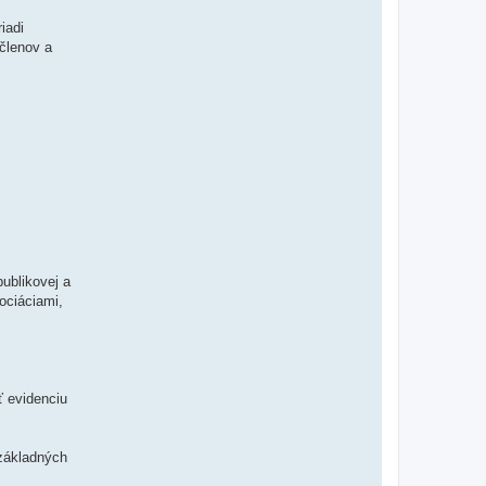
iadi
členov a
ublikovej a
ociáciami,
ť evidenciu
 základných