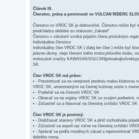
Článok III.
Členstvo, práva a povinnosti vo VULCAN RIDERS SL
Členstvo vo VROC SK je dobrovoľné. Členstvo môže byť in
predchádza obdobie so statusom „čakateľ“.
Členstvo v združení vzniká prijatím člena príslušným o
Individuálne členstvo
Individuálny člen VROC SK ( ďalej len člen ) môže byť kto
právne úkony, nieje členom iného motocyklového klubu, má
motocykel značky KAWASAKIVULCAN(jehoakejkoľvektypove
SK.
Člen VROC SK má právo:
• - Prezentovať sa na verejnosti prednou malou klubovo
VROC SK, umiestnenými na čiernej koženej veste s menov
• - Podieľať sa na činnosti VROC SK
• - Obracať sa na orgány VROC SK so svojimi podnetmi, n
• - Zúčastniť sa a hlasovať na členskej schôdzi VROC SK
Člen VROC SK je povinný:
• - Dodržiavať stanovy VROC SK a plniť rozhodnutia prijat
• - Zúčastniť sa aspoň raz ročne na členskej schôdzi VR
• - Správať sa podľa morálnych zásad a reprezentovať V
dobrého mena