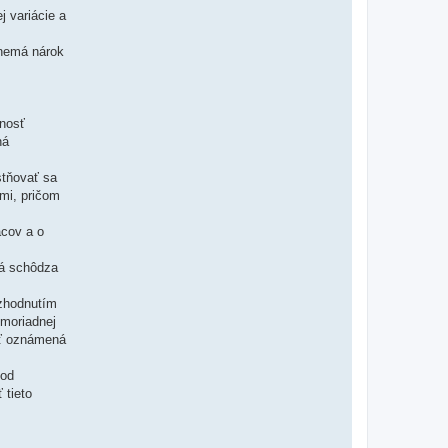
 variácie a
 nemá nárok
žnosť
ná
stňovať sa
mi, pričom
cov a o
ká schôdza
ozhodnutím
imoriadnej
yť oznámená
 od
 tieto