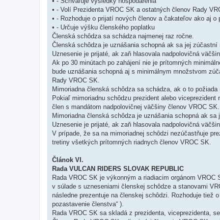
• - Schvaľuje výsledky hospodárenia
• - Volí Prezidenta VROC SK a ostatných členov Rady V
• - Rozhoduje o prijatí nových členov a čakateľov ako aj o
• - Určuje výšku členského poplatku
Členská schôdza sa schádza najmenej raz ročne.
Členská schôdza je uznášania schopná ak sa jej zúčastn
Uznesenie je prijaté, ak zaň hlasovala nadpolovičná väčši
Ak po 30 minútach po zahájení nie je prítomných minimá
bude uznášania schopná aj s minimálnym množstvom zúčast
Rady VROC SK.
Mimoriadna členská schôdza sa schádza, ak o to požiada 
Pokiaľ mimoriadnu schôdzu prezident alebo viceprezident
člen s mandátom nadpolovičnej väčšiny členov VROC SK.
Mimoriadna členská schôdza je uznášania schopná ak sa je
Uznesenie je prijaté, ak zaň hlasovala nadpolovičná väčši
V prípade, že sa na mimoriadnej schôdzi nezúčastňuje pre
tretiny všetkých prítomných riadnych členov VROC SK.
Článok VI.
Rada VULCAN RIDERS SLOVAK REPUBLIC
Rada VROC SK je výkonným a riadiacim orgánom VROC SK
v súlade s uzneseniami členskej schôdze a stanovami VRO
následne prezentuje na členskej schôdzi. Rozhoduje tiež 
pozastavenie členstva“ ).
Rada VROC SK sa skladá z prezidenta, viceprezidenta, se