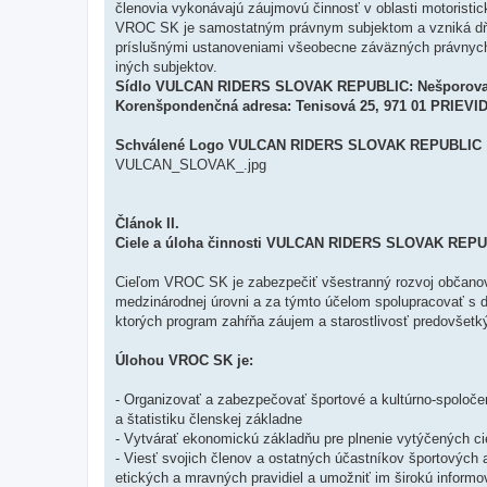
členovia vykonávajú záujmovú činnosť v oblasti motoristic
VROC SK je samostatným právnym subjektom a vzniká dňom r
príslušnými ustanoveniami všeobecne záväzných právnyc
iných subjektov.
Sídlo VULCAN RIDERS SLOVAK REPUBLIC: Nešporova 4
Korenšpondenčná adresa: Tenisová 25, 971 01 PRIEVI
Schválené Logo VULCAN RIDERS SLOVAK REPUBLIC 
VULCAN_SLOVAK_.jpg
Článok II.
Ciele a úloha činnosti VULCAN RIDERS SLOVAK REP
Cieľom VROC SK je zabezpečiť všestranný rozvoj občanov a 
medzinárodnej úrovni a za týmto účelom spolupracovať s 
ktorých program zahŕňa záujem a starostlivosť predovšetký
Úlohou VROC SK je:
- Organizovať a zabezpečovať športové a kultúrno-spoločens
a štatistiku členskej základne
- Vytvárať ekonomickú základňu pre plnenie vytýčených ci
- Viesť svojich členov a ostatných účastníkov športovýc
etických a mravných pravidiel a umožniť im širokú informov