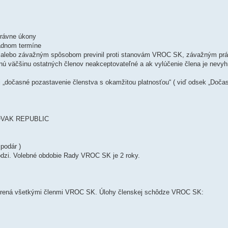
právne úkony
adnom termíne
 alebo závažným spôsobom previnil proti stanovám VROC SK, závažným pr
čnú väčšinu ostatných členov neakceptovateľné a ak vylúčenie člena je nevyh
„dočasné pozastavenie členstva s okamžitou platnosťou“ ( viď odsek „Doča
LOVAK REPUBLIC
podár )
ôdzi. Volebné obdobie Rady VROC SK je 2 roky.
orená všetkými členmi VROC SK. Úlohy členskej schôdze VROC SK: