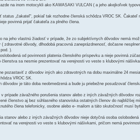
 jazde na inom motocykli ako KAWASAKI VULCAN ( a jeho akejkoľvek typovej
ť status „čakateľ“, pokiaľ tak rozhodne členská schôdza VROC SK. Čakateľ
je povinná prijať čakateľa za plného člena.
o na jeho vlastnú žiadosť v prípade, že zo subjektívnych dôvodov nemá mo
ov ( zdravotné dôvody, dlhodobá pracovná zaneprázdnenosť, dočasne nesplne
od. ).
slobodená od povinnosti platenia členského príspevku a nieje povinná zúča
enstva sa nesmie prezentovať na verejnosti vo veste s klubovými nášivka
e pozastaviť z dôvodov iných ako zdravotných na dobu maximálne 24 mesia
 schôdza VROC SK.
h dôvodov je táto doba neobmedzená a bude ju priebežne posudzovať člens
ť v prípade závažného porušenia stanov alebo z iných závažných dôvodov r
é členstvo aj bez súhlasného stanoviska ostatných členov do najbližšej m
knutého člena telefonicky, osobne alebo e- mailom a táto skutočnosť musí b
a stanov alebo z iných závažných dôvodov nieje dotyčná osoba oslobodená
ntovať na verejnosti vo veste s klubovými nášivkami, pričom nemá povinnosť