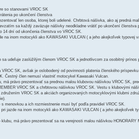
pore so stanovami VROC SK
vrátenia po ukončení členstva
zentovať len osoba, ktorej boli udelené. Chrbtová nášivka, ako aj predná ma
vzatím sa každý zaväzuje nášivky neodkladne vrátiť po ukončení členstva 
o 14 dní od ukončenia členstva vo VROC SK.
zde na inom motocykli ako KAWASAKI VULCAN ( a jeho akejkoľvek typovej va
vo sa udeľuje zaslúžilým členom VROC SK a jednotlivcom za osobitný prínos p
a VROC SK, avšak je oslobodený od povinnosti platenia členského príspevku 
. Čestný člen nemusí vlastniť motocykel Kawasaki Vulcan.
ubu, má právo prezentovať sa prednou malou klubovou nášivkou VROC SK, pr
EMBER VROC SK a chrbtovou nášivkou VROC SK. Vestu s klubovými náši
ch združením VROC SK a akciách organizovaných motocyklovými klubmi zdru
ie).
e s menovkou a ich rozmiestnenie musí byť podľa pravidiel VROC SK.
ť pri jazde na inom motocykli ako KAWASAKI VULCAN ( a jeho akejkoľvek ty
ého klubu, má právo prezentovať sa na verejnosti malou nášivkou HONORA