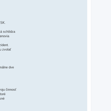
 SK.
ká schôdza
enovia
ident.
u zvolať
imálne dve
oju činnosť
toré
sné