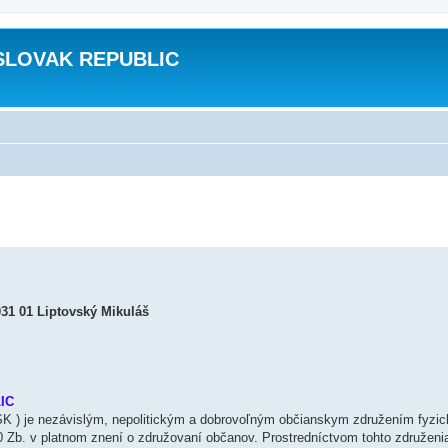
SLOVAK REPUBLIC
 01 Liptovský Mikuláš
IC
je nezávislým, nepolitickým a dobrovoľným občianskym združením fyzic
 Zb. v platnom znení o združovaní občanov. Prostredníctvom tohto združeni