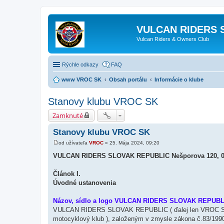
VULCAN RIDERS 
Vulcan Riders & Owners Club
Rýchle odkazy
FAQ
www VROC SK
Obsah portálu
Informácie o klube
Stanovy klubu VROC SK
Zamknuté
Stanovy klubu VROC SK
od užívateľa
VROC
»
25. Mája 2024, 09:20
P
r
VULCAN RIDERS SLOVAK REPUBLIC Nešporova 120, 031
í
s
p
Článok I.
e
Úvodné ustanovenia
v
o
k
Názov, sídlo a logo VULCAN RIDERS SLOVAK REPUBL
VULCAN RIDERS SLOVAK REPUBLIC ( ďalej len VROC SK ) 
motocyklový klub ), založeným v zmysle zákona č.83/1990