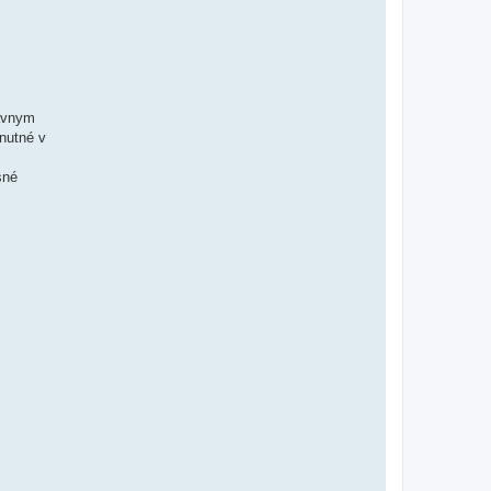
ávnym
nutné v
sné