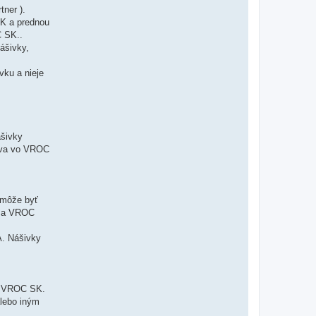
ner ).
SK a prednou
C SK..
ášivky,
vku a nieje
ášivky
stva vo VROC
 môže byť
ôdza VROC
A. Nášivky
om VROC SK.
alebo iným