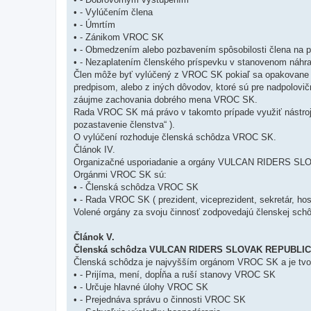
• - Vylúčením člena
• - Úmrtím
• - Zánikom VROC SK
• - Obmedzením alebo pozbavením spôsobilosti člena na 
• - Nezaplatením členského príspevku v stanovenom náhr
Člen môže byť vylúčený z VROC SK pokiaľ sa opakovane
predpisom, alebo z iných dôvodov, ktoré sú pre nadpolovi
záujme zachovania dobrého mena VROC SK.
Rada VROC SK má právo v takomto prípade využiť nástroj 
pozastavenie členstva“ ).
O vylúčení rozhoduje členská schôdza VROC SK.
Článok IV.
Organizačné usporiadanie a orgány VULCAN RIDERS S
Orgánmi VROC SK sú:
• - Členská schôdza VROC SK
• - Rada VROC SK ( prezident, viceprezident, sekretár, hos
Volené orgány za svoju činnosť zodpovedajú členskej sch
Článok V.
Členská schôdza VULCAN RIDERS SLOVAK REPUBLIC
Členská schôdza je najvyšším orgánom VROC SK a je tv
• - Prijíma, mení, dopĺňa a ruší stanovy VROC SK
• - Určuje hlavné úlohy VROC SK
• - Prejednáva správu o činnosti VROC SK