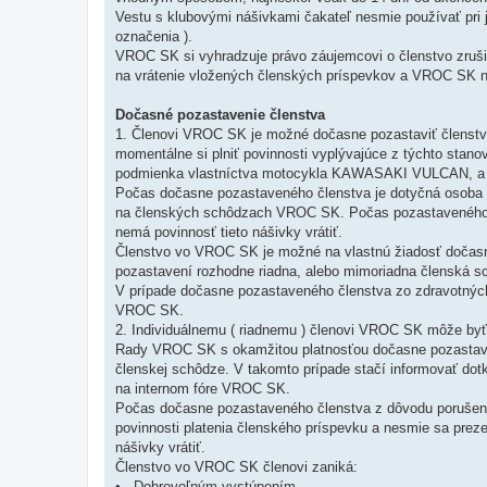
Vestu s klubovými nášivkami čakateľ nesmie používať pri
označenia ).
VROC SK si vyhradzuje právo záujemcovi o členstvo zruši
na vrátenie vložených členských príspevkov a VROC SK nie
Dočasné pozastavenie členstva
1. Členovi VROC SK je možné dočasne pozastaviť členstv
momentálne si plniť povinnosti vyplývajúce z týchto stan
podmienka vlastníctva motocykla KAWASAKI VULCAN, a p
Počas dočasne pozastaveného členstva je dotyčná osoba o
na členských schôdzach VROC SK. Počas pozastaveného čl
nemá povinnosť tieto nášivky vrátiť.
Členstvo vo VROC SK je možné na vlastnú žiadosť dočasn
pozastavení rozhodne riadna, alebo mimoriadna členská
V prípade dočasne pozastaveného členstva zo zdravotnýc
VROC SK.
2. Individuálnemu ( riadnemu ) členovi VROC SK môže by
Rady VROC SK s okamžitou platnosťou dočasne pozastaven
členskej schôdze. V takomto prípade stačí informovať dot
na internom fóre VROC SK.
Počas dočasne pozastaveného členstva z dôvodu porušeni
povinnosti platenia členského príspevku a nesmie sa preze
nášivky vrátiť.
Členstvo vo VROC SK členovi zaniká:
• - Dobrovoľným vystúpením