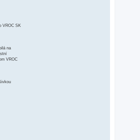
 vo VROC SK
ilá na
stní
enom VROC
šivkou