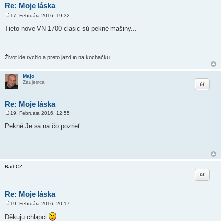
Re: Moje láska
17. Februára 2016, 19:32
P
r
Tieto nove VN 1700 clasic sú pekné mašiny...
í
s
p
e
v
Život ide rýchlo a preto jazdím na kochačku....
o
k
Majo
Citovať
Záujemca
Re: Moje láska
19. Februára 2016, 12:55
P
r
Pekné.Je sa na čo pozrieť.
í
s
p
e
v
o
k
Bart CZ
Citovať
Re: Moje láska
19. Februára 2016, 20:17
P
r
Děkuju chlapci
í