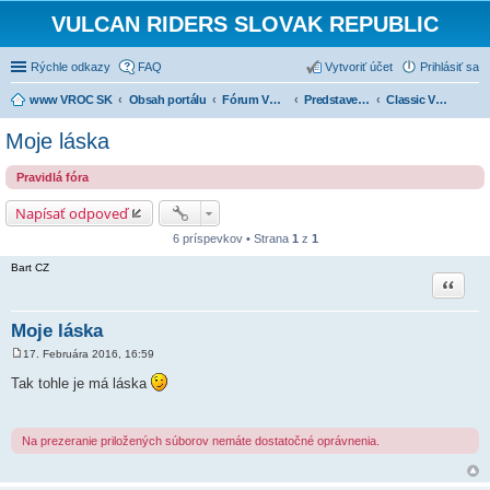
VULCAN RIDERS SLOVAK REPUBLIC
Rýchle odkazy
FAQ
Vytvoriť účet
Prihlásiť sa
www VROC SK
Obsah portálu
Fórum VROC SK
Predstavenie strojov
Classic VN1700
Moje láska
Pravidlá fóra
Napísať odpoveď
6 príspevkov • Strana
1
z
1
Bart CZ
Citovať
Moje láska
17. Februára 2016, 16:59
P
r
Tak tohle je má láska
í
s
p
e
Na prezeranie priložených súborov nemáte dostatočné oprávnenia.
v
o
k