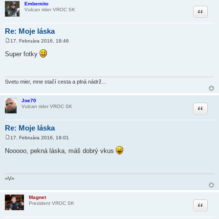
Embemito
Citovať
Vulcan rider VROC SK
Re: Moje láska
17. Februára 2016, 18:46
P
r
Super fotky
í
s
p
e
v
Svetu mier, mne stačí cesta a plná nádrž...
o
k
Joe70
Citovať
Vulcan rider VROC SK
Re: Moje láska
17. Februára 2016, 19:01
P
r
Nooooo, pekná láska, máš dobrý vkus
í
s
p
e
v
=V=
o
k
Magnet
Citovať
Prezident VROC SK