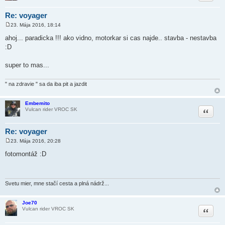
Re: voyager
23. Mája 2016, 18:14
P
r
ahoj... paradicka !!! ako vidno, motorkar si cas najde.. stavba - nestavba
í
:D
s
p
e
super to mas...
v
o
k
" na zdravie " sa da iba pit a jazdit
Embemito
Citovať
Vulcan rider VROC SK
Re: voyager
23. Mája 2016, 20:28
P
r
fotomontáž
:D
í
s
p
e
v
Svetu mier, mne stačí cesta a plná nádrž...
o
k
Joe70
Citovať
Vulcan rider VROC SK