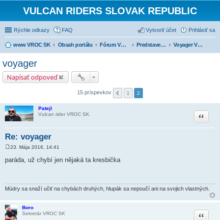
VULCAN RIDERS SLOVAK REPUBLIC
Rýchle odkazy
FAQ
Vytvoriť účet
Prihlásiť sa
www VROC SK
Obsah portálu
Fórum VROC SK
Predstavenie strojov
Voyager VN 1700
voyager
Napísať odpoveď
15 príspevkov
1
2
Patejl
Citovať
Vulcan rider VROC SK
Re: voyager
23. Mája 2016, 14:41
P
r
paráda, už chybí jen nějaká ta kresbička
í
s
p
e
v
Múdry sa snaží učiť na chybách druhých, hlupák sa nepoučí ani na svojich vlastných.
o
k
Boro
Citovať
Sekretár VROC SK