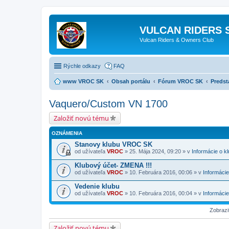
VULCAN RIDERS 
Vulcan Riders & Owners Club
Rýchle odkazy
FAQ
www VROC SK
Obsah portálu
Fórum VROC SK
Predst
Vaquero/Custom VN 1700
Založiť novú tému
OZNÁMENIA
Stanovy klubu VROC SK
od užívateľa
VROC
» 25. Mája 2024, 09:20 » v
Informácie o k
Klubový účet- ZMENA !!!
od užívateľa
VROC
» 10. Februára 2016, 00:06 » v
Informácie
Vedenie klubu
od užívateľa
VROC
» 10. Februára 2016, 00:04 » v
Informácie
Zobrazi
Založiť novú tému