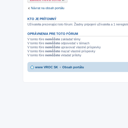
Návrat na obsah portálu
KTO JE PRÍTOMNÝ
Užívatelia prezerajúci toto fórum: Žiadny pripojení užívatelia a 1 neregis
OPRÁVNENIA PRE TOTO FÓRUM
V tomto fóre
nemôžete
zakladať témy
V tomto fóre
nemôžete
odpovedať v témach
V tomto fóre
nemôžete
upravovať vlastné príspevky
V tomto fóre
nemôžete
mazať vlastné príspevky
V tomto fóre
nemôžete
vkladať prílohy
www VROC SK
Obsah portálu