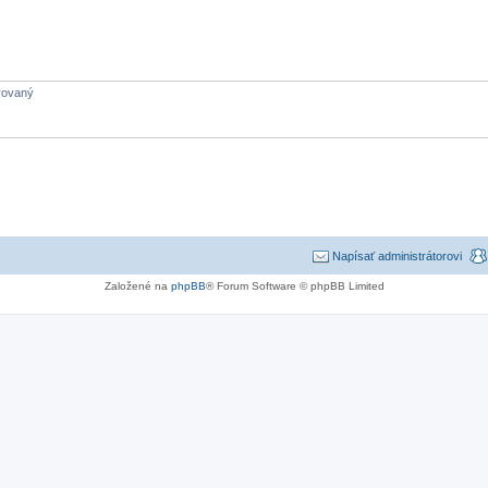
trovaný
Napísať administrátorovi
Založené na
phpBB
® Forum Software © phpBB Limited