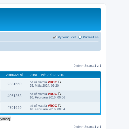
Vytvoriť účet
Prihlásiť sa
0 tém • Strana
1
z
1
ZOBRAZENÍ
POSLEDNÝ PRÍSPEVOK
od užívateľa
VROC
2331660
Z
25. Mája 2024, 09:20
o
b
od užívateľa
VROC
r
4961363
Z
10. Februára 2016, 00:06
a
o
z
b
od užívateľa
VROC
i
r
4791629
Z
10. Februára 2016, 00:04
ť
a
o
p
z
b
o
i
r
s
ť
a
l
p
z
e
0 tém • Strana
1
z
1
o