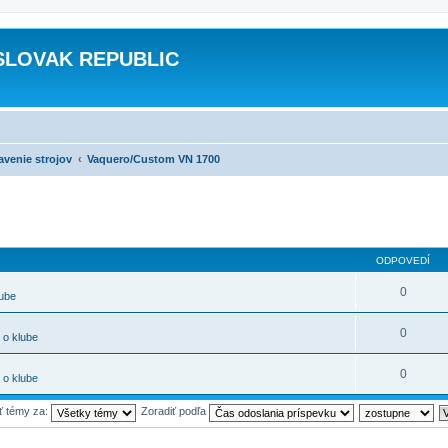
SLOVAK REPUBLIC
avenie strojov
Vaquero/Custom VN 1700
ODPOVEDÍ
0
lube
0
 o klube
0
 o klube
ť témy za:
Zoradiť podľa