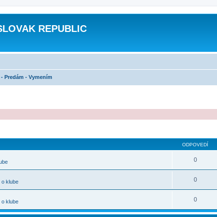
SLOVAK REPUBLIC
- Predám - Vymením
ODPOVEDÍ
0
lube
0
 o klube
0
 o klube