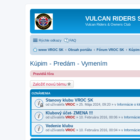
VULCAN RIDERS 
Vulcan Riders & Owners Club
Rýchle odkazy
FAQ
www VROC SK
Obsah portálu
Fórum VROC SK
Kúpim 
Kúpim - Predám - Vymením
Pravidlá fóra
Založiť novú tému
OZNÁMENIA
Stanovy klubu VROC SK
od užívateľa
VROC
» 25. Mája 2024, 09:20 » v
Informácie o k
Klubový účet- ZMENA !!!
od užívateľa
VROC
» 10. Februára 2016, 00:06 » v
Informácie
Vedenie klubu
od užívateľa
VROC
» 10. Februára 2016, 00:04 » v
Informácie