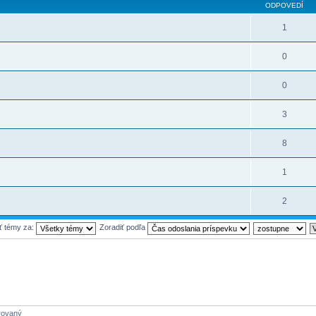
ODPOVEDÍ
1
0
0
3
8
1
2
ť témy za:
Zoradiť podľa
trovaný