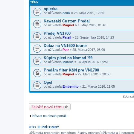
TÉMY
opierka
od užívateľa
dodik
» 28. Mája 2019, 12:55
Kawasaki Custom Predaj
od užívateľa
Magnet
» 1. Mája 2019, 01:40
Predej VN1700
od užívateľa
Patejl
» 25. Septembra 2018, 14:23
Dotaz na VN1600 tourer
od užívateľa
Petr
» 28. Marca 2017, 08:09
Kúpim plexi na Nomad '99
od užívateľa
Marcus
» 14. Apríla 2016, 09:51
Predám filter K&N pre VN1700
od užívateľa
Magnet
» 22. Marca 2016, 20:58
Opel
od užívateľa
Embemito
» 21. Marca 2016, 21:05
Zobrazi
Založiť novú tému
Návrat na obsah portálu
KTO JE PRÍTOMNÝ
Užívatelia prezerajúci toto fórum: Žiadny pripojení užívatelia a 1 neregis