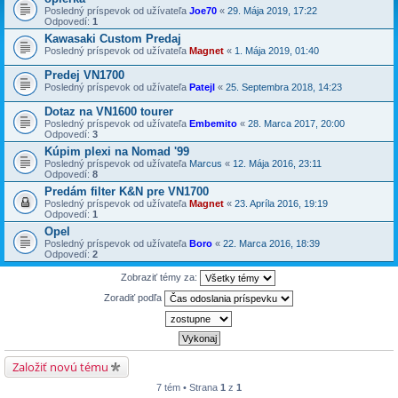
Posledný príspevok od užívateľa
Joe70
«
29. Mája 2019, 17:22
Odpovedí:
1
Kawasaki Custom Predaj
Posledný príspevok od užívateľa
Magnet
«
1. Mája 2019, 01:40
Predej VN1700
Posledný príspevok od užívateľa
Patejl
«
25. Septembra 2018, 14:23
Dotaz na VN1600 tourer
Posledný príspevok od užívateľa
Embemito
«
28. Marca 2017, 20:00
Odpovedí:
3
Kúpim plexi na Nomad '99
Posledný príspevok od užívateľa
Marcus
«
12. Mája 2016, 23:11
Odpovedí:
8
Predám filter K&N pre VN1700
Posledný príspevok od užívateľa
Magnet
«
23. Apríla 2016, 19:19
Odpovedí:
1
Opel
Posledný príspevok od užívateľa
Boro
«
22. Marca 2016, 18:39
Odpovedí:
2
Zobraziť témy za:
Zoradiť podľa
Založiť novú tému
7 tém • Strana
1
z
1