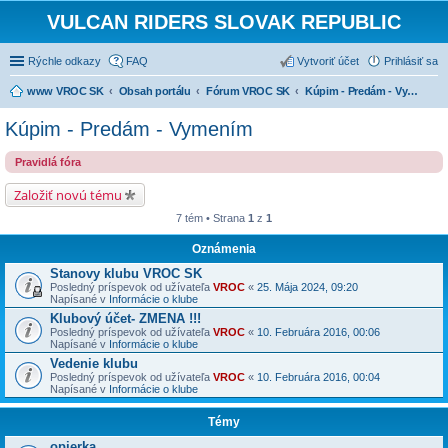
VULCAN RIDERS SLOVAK REPUBLIC
Rýchle odkazy
FAQ
Vytvoriť účet
Prihlásiť sa
www VROC SK
Obsah portálu
Fórum VROC SK
Kúpim - Predám - Vymením
Kúpim - Predám - Vymením
Pravidlá fóra
Založiť novú tému
7 tém • Strana
1
z
1
Oznámenia
Stanovy klubu VROC SK
Posledný príspevok od užívateľa
VROC
«
25. Mája 2024, 09:20
Napísané v
Informácie o klube
Klubový účet- ZMENA !!!
Posledný príspevok od užívateľa
VROC
«
10. Februára 2016, 00:06
Napísané v
Informácie o klube
Vedenie klubu
Posledný príspevok od užívateľa
VROC
«
10. Februára 2016, 00:04
Napísané v
Informácie o klube
Témy
opierka