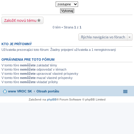
Založiť novú tému
0 tém • Strana
1
z
1
Rýchla navigácia vo fórach
KTO JE PRÍTOMNÝ
Užívatelia prezerajúci toto fórum: Žiadny pripojení užívatelia a 1 neregistrovaný
OPRÁVNENIA PRE TOTO FÓRUM
V tomto fóre
nemôžete
zakladať témy
V tomto fóre
nemôžete
odpovedať v témach
V tomto fóre
nemôžete
upravovať vlastné príspevky
V tomto fóre
nemôžete
mazať vlastné príspevky
V tomto fóre
nemôžete
vkladať prílohy
www VROC SK
Obsah portálu
Založené na
phpBB
® Forum Software © phpBB Limited