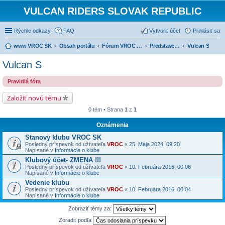
VULCAN RIDERS SLOVAK REPUBLIC
Rýchle odkazy
FAQ
Vytvoriť účet
Prihlásiť sa
www VROC SK
Obsah portálu
Fórum VROC SK
Predstavenie strojov
Vulcan S
Vulcan S
Pravidlá fóra
Založiť novú tému
0 tém • Strana
1
z
1
Oznámenia
Stanovy klubu VROC SK
Posledný príspevok od užívateľa
VROC
«
25. Mája 2024, 09:20
Napísané v
Informácie o klube
Klubový účet- ZMENA !!!
Posledný príspevok od užívateľa
VROC
«
10. Februára 2016, 00:06
Napísané v
Informácie o klube
Vedenie klubu
Posledný príspevok od užívateľa
VROC
«
10. Februára 2016, 00:04
Napísané v
Informácie o klube
Zobraziť témy za:
Zoradiť podľa