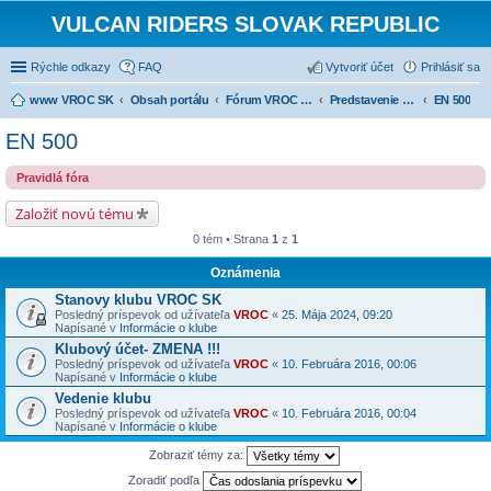
VULCAN RIDERS SLOVAK REPUBLIC
Rýchle odkazy
FAQ
Vytvoriť účet
Prihlásiť sa
www VROC SK
Obsah portálu
Fórum VROC SK
Predstavenie strojov
EN 500
EN 500
Pravidlá fóra
Založiť novú tému
0 tém • Strana
1
z
1
Oznámenia
Stanovy klubu VROC SK
Posledný príspevok od užívateľa
VROC
«
25. Mája 2024, 09:20
Napísané v
Informácie o klube
Klubový účet- ZMENA !!!
Posledný príspevok od užívateľa
VROC
«
10. Februára 2016, 00:06
Napísané v
Informácie o klube
Vedenie klubu
Posledný príspevok od užívateľa
VROC
«
10. Februára 2016, 00:04
Napísané v
Informácie o klube
Zobraziť témy za:
Zoradiť podľa