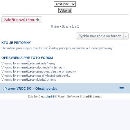
Založiť novú tému
0 tém • Strana
1
z
1
Rýchla navigácia vo fórach
KTO JE PRÍTOMNÝ
Užívatelia prezerajúci toto fórum: Žiadny pripojení užívatelia a 1 neregistrovaný
OPRÁVNENIA PRE TOTO FÓRUM
V tomto fóre
nemôžete
zakladať témy
V tomto fóre
nemôžete
odpovedať v témach
V tomto fóre
nemôžete
upravovať vlastné príspevky
V tomto fóre
nemôžete
mazať vlastné príspevky
V tomto fóre
nemôžete
vkladať prílohy
www VROC SK
Obsah portálu
Založené na
phpBB
® Forum Software © phpBB Limited