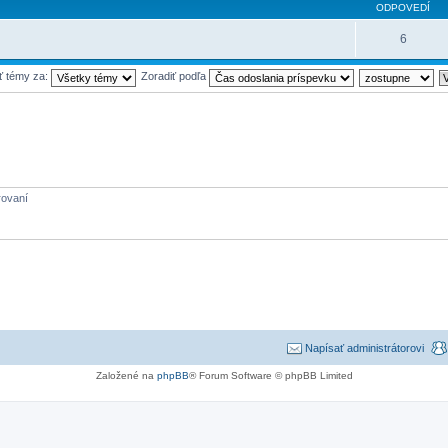
ODPOVEDÍ
6
ť témy za:
Zoradiť podľa
rovaní
Napísať administrátorovi
Založené na
phpBB
® Forum Software © phpBB Limited