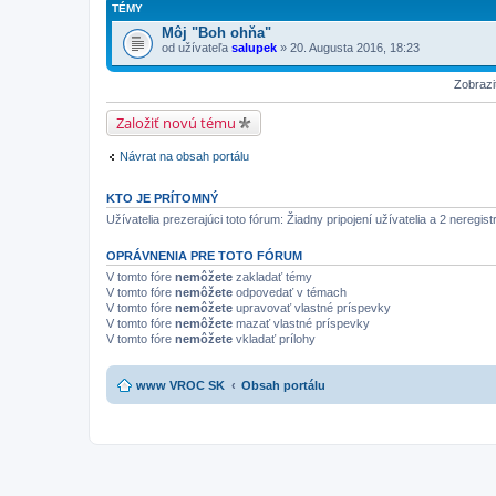
TÉMY
Môj "Boh ohňa"
od užívateľa
salupek
» 20. Augusta 2016, 18:23
Zobrazi
Založiť novú tému
Návrat na obsah portálu
KTO JE PRÍTOMNÝ
Užívatelia prezerajúci toto fórum: Žiadny pripojení užívatelia a 2 neregist
OPRÁVNENIA PRE TOTO FÓRUM
V tomto fóre
nemôžete
zakladať témy
V tomto fóre
nemôžete
odpovedať v témach
V tomto fóre
nemôžete
upravovať vlastné príspevky
V tomto fóre
nemôžete
mazať vlastné príspevky
V tomto fóre
nemôžete
vkladať prílohy
www VROC SK
Obsah portálu