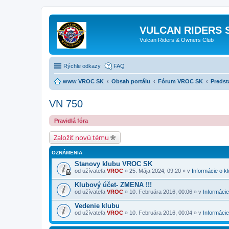
VULCAN RIDERS 
Vulcan Riders & Owners Club
Rýchle odkazy
FAQ
www VROC SK
Obsah portálu
Fórum VROC SK
Predst
VN 750
Pravidlá fóra
Založiť novú tému
OZNÁMENIA
Stanovy klubu VROC SK
od užívateľa
VROC
» 25. Mája 2024, 09:20 » v
Informácie o k
Klubový účet- ZMENA !!!
od užívateľa
VROC
» 10. Februára 2016, 00:06 » v
Informácie
Vedenie klubu
od užívateľa
VROC
» 10. Februára 2016, 00:04 » v
Informácie