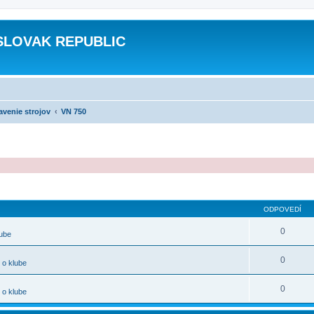
SLOVAK REPUBLIC
avenie strojov
VN 750
ODPOVEDÍ
0
lube
0
 o klube
0
 o klube