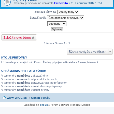
Posledný príspevok od užívateľa
Embemito
«
11. Februára 2016, 18:51
Zobraziť témy za:
Zoradiť podľa
Založiť novú tému
1 téma • Strana
1
z
1
Rýchla navigácia vo fórach
KTO JE PRÍTOMNÝ
Užívatelia prezerajúci toto fórum: Žiadny pripojení užívatelia a 2 neregistrovaní
OPRÁVNENIA PRE TOTO FÓRUM
V tomto fóre
nemôžete
zakladať témy
V tomto fóre
nemôžete
odpovedať v témach
V tomto fóre
nemôžete
upravovať vlastné príspevky
V tomto fóre
nemôžete
mazať vlastné príspevky
V tomto fóre
nemôžete
vkladať prílohy
www VROC SK
Obsah portálu
Založené na
phpBB
® Forum Software © phpBB Limited