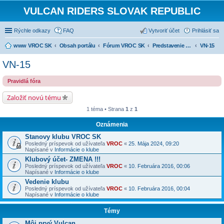
VULCAN RIDERS SLOVAK REPUBLIC
Rýchle odkazy
FAQ
Vytvoriť účet
Prihlásiť sa
www VROC SK
Obsah portálu
Fórum VROC SK
Predstavenie strojov
VN-15
VN-15
Pravidlá fóra
Založiť novú tému
1 téma • Strana
1
z
1
Oznámenia
Stanovy klubu VROC SK
Posledný príspevok od užívateľa
VROC
«
25. Mája 2024, 09:20
Napísané v
Informácie o klube
Klubový účet- ZMENA !!!
Posledný príspevok od užívateľa
VROC
«
10. Februára 2016, 00:06
Napísané v
Informácie o klube
Vedenie klubu
Posledný príspevok od užívateľa
VROC
«
10. Februára 2016, 00:04
Napísané v
Informácie o klube
Témy
Môj prvý Vulcan