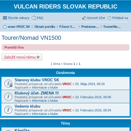
VULCAN RIDERS SLOVAK REPUBLIC
Rýchle odkazy
FAQ
Vytvoriť účet
Prihlásiť sa
www VROC SK
Obsah portálu
Fórum VROC SK
Predstavenie strojov
Tourer/Nomad VN1500
Tourer/Nomad VN1500
Pravidlá fóra
Založiť novú tému
1 téma • Strana
1
z
1
Oznámenia
Stanovy klubu VROC SK
Posledný príspevok od užívateľa
VROC
«
25. Mája 2024, 09:20
Napísané v
Informácie o klube
Klubový účet- ZMENA !!!
Posledný príspevok od užívateľa
VROC
«
10. Februára 2016, 00:06
Napísané v
Informácie o klube
Vedenie klubu
Posledný príspevok od užívateľa
VROC
«
10. Februára 2016, 00:04
Napísané v
Informácie o klube
Témy
Káwička...