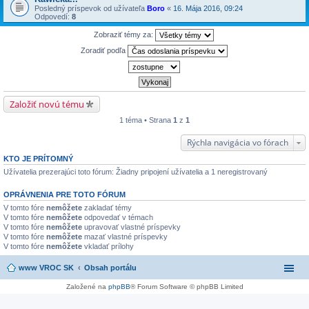
Posledný príspevok od užívateľa
Boro
«
16. Mája 2016, 09:24
Odpovedí:
8
Zobraziť témy za:
Zoradiť podľa
Založiť novú tému
1 téma • Strana
1
z
1
Rýchla navigácia vo fórach
KTO JE PRÍTOMNÝ
Užívatelia prezerajúci toto fórum: Žiadny pripojení užívatelia a 1 neregistrovaný
OPRÁVNENIA PRE TOTO FÓRUM
V tomto fóre
nemôžete
zakladať témy
V tomto fóre
nemôžete
odpovedať v témach
V tomto fóre
nemôžete
upravovať vlastné príspevky
V tomto fóre
nemôžete
mazať vlastné príspevky
V tomto fóre
nemôžete
vkladať prílohy
www VROC SK
Obsah portálu
Založené na
phpBB
® Forum Software © phpBB Limited