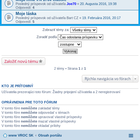
Posledný príspevok od užívateľa
Joe70
«
20. Augusta 2016, 19:38
Odpovedí:
4
Moje láska
Posledný príspevok od užívateľa
Bart CZ
«
19. Februára 2016, 20:17
Odpovedí:
5
Zobraziť témy za:
Zoradiť podľa
Založiť novú tému
2 témy • Strana
1
z
1
Rýchla navigácia vo fórach
KTO JE PRÍTOMNÝ
Užívatelia prezerajúci toto fórum: Žiadny pripojení užívatelia a 2 neregistrovaní
OPRÁVNENIA PRE TOTO FÓRUM
V tomto fóre
nemôžete
zakladať témy
V tomto fóre
nemôžete
odpovedať v témach
V tomto fóre
nemôžete
upravovať vlastné príspevky
V tomto fóre
nemôžete
mazať vlastné príspevky
V tomto fóre
nemôžete
vkladať prílohy
www VROC SK
Obsah portálu