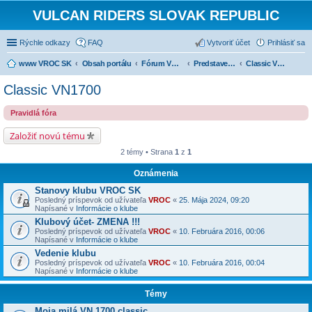
VULCAN RIDERS SLOVAK REPUBLIC
Rýchle odkazy
FAQ
Vytvoriť účet
Prihlásiť sa
www VROC SK
Obsah portálu
Fórum VROC SK
Predstavenie strojov
Classic VN1700
Classic VN1700
Pravidlá fóra
Založiť novú tému
2 témy • Strana
1
z
1
Oznámenia
Stanovy klubu VROC SK
Posledný príspevok od užívateľa
VROC
«
25. Mája 2024, 09:20
Napísané v
Informácie o klube
Klubový účet- ZMENA !!!
Posledný príspevok od užívateľa
VROC
«
10. Februára 2016, 00:06
Napísané v
Informácie o klube
Vedenie klubu
Posledný príspevok od užívateľa
VROC
«
10. Februára 2016, 00:04
Napísané v
Informácie o klube
Témy
Moja milá VN 1700 classic