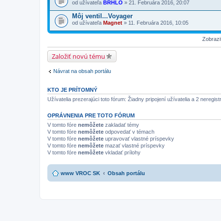
od užívateľa
BRHLO
» 21. Februára 2016, 20:07
Môj ventil...Voyager
od užívateľa
Magnet
» 11. Februára 2016, 10:05
Zobrazi
Založiť novú tému
Návrat na obsah portálu
KTO JE PRÍTOMNÝ
Užívatelia prezerajúci toto fórum: Žiadny pripojení užívatelia a 2 neregist
OPRÁVNENIA PRE TOTO FÓRUM
V tomto fóre
nemôžete
zakladať témy
V tomto fóre
nemôžete
odpovedať v témach
V tomto fóre
nemôžete
upravovať vlastné príspevky
V tomto fóre
nemôžete
mazať vlastné príspevky
V tomto fóre
nemôžete
vkladať prílohy
www VROC SK
Obsah portálu