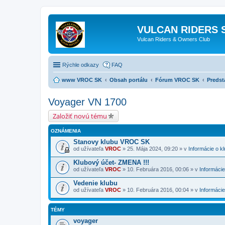
VULCAN RIDERS 
Vulcan Riders & Owners Club
Rýchle odkazy
FAQ
www VROC SK
Obsah portálu
Fórum VROC SK
Predst
Voyager VN 1700
Založiť novú tému
OZNÁMENIA
Stanovy klubu VROC SK
od užívateľa
VROC
» 25. Mája 2024, 09:20 » v
Informácie o k
Klubový účet- ZMENA !!!
od užívateľa
VROC
» 10. Februára 2016, 00:06 » v
Informácie
Vedenie klubu
od užívateľa
VROC
» 10. Februára 2016, 00:04 » v
Informácie
TÉMY
voyager