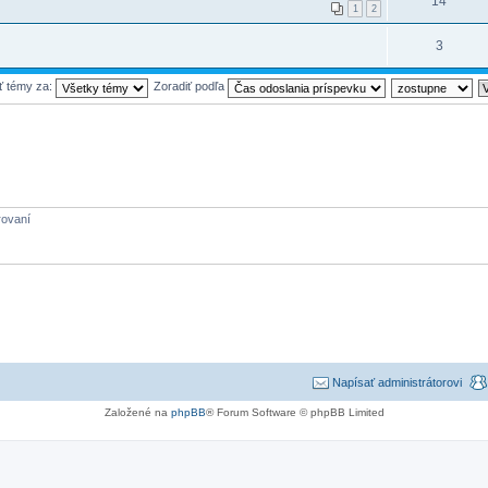
14
1
2
3
ť témy za:
Zoradiť podľa
rovaní
Napísať administrátorovi
Založené na
phpBB
® Forum Software © phpBB Limited