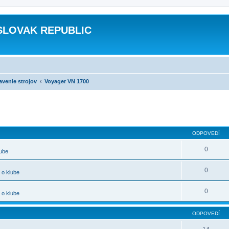
SLOVAK REPUBLIC
avenie strojov
Voyager VN 1700
ODPOVEDÍ
0
lube
0
 o klube
0
 o klube
ODPOVEDÍ