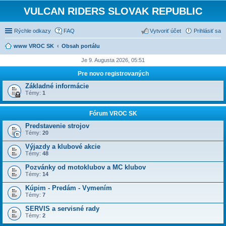
VULCAN RIDERS SLOVAK REPUBLIC
Rýchle odkazy
FAQ
Vytvoriť účet
Prihlásiť sa
www VROC SK
Obsah portálu
Je 9. Augusta 2026, 05:51
Pre novo registrovaných
Základné informácie
Témy:
1
Fórum VROC SK
Predstavenie strojov
Témy:
20
Výjazdy a klubové akcie
Témy:
48
Pozvánky od motoklubov a MC klubov
Témy:
14
Kúpim - Predám - Vymením
Témy:
7
SERVIS a servisné rady
Témy:
2