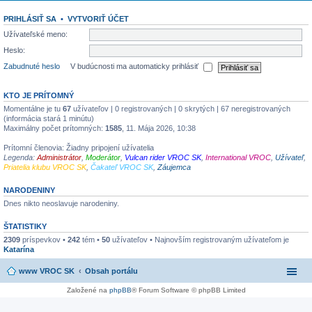
PRIHLÁSIŤ SA
•
VYTVORIŤ ÚČET
Užívateľské meno:
Heslo:
Zabudnuté heslo
V budúcnosti ma automaticky prihlásiť
KTO JE PRÍTOMNÝ
Momentálne je tu
67
užívateľov | 0 registrovaných | 0 skrytých | 67 neregistrovaných
(informácia stará 1 minútu)
Maximálny počet prítomných:
1585
, 11. Mája 2026, 10:38
Prítomní členovia: Žiadny pripojení užívatelia
Legenda:
Administrátor
,
Moderátor
,
Vulcan rider VROC SK
,
International VROC
,
Užívateľ
,
Priatelia klubu VROC SK
,
Čakateľ VROC SK
,
Záujemca
NARODENINY
Dnes nikto neoslavuje narodeniny.
ŠTATISTIKY
2309
príspevkov •
242
tém •
50
užívateľov • Najnovším registrovaným užívateľom je
Katarína
www VROC SK
Obsah portálu
Založené na
phpBB
® Forum Software © phpBB Limited