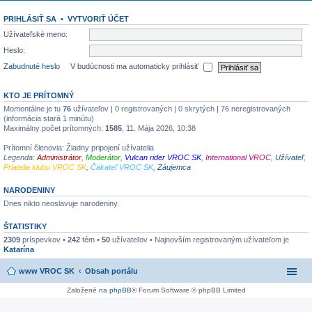
PRIHLÁSIŤ SA
•
VYTVORIŤ ÚČET
Užívateľské meno:
Heslo:
Zabudnuté heslo
V budúcnosti ma automaticky prihlásiť
KTO JE PRÍTOMNÝ
Momentálne je tu
76
užívateľov | 0 registrovaných | 0 skrytých | 76 neregistrovaných
(informácia stará 1 minútu)
Maximálny počet prítomných:
1585
, 11. Mája 2026, 10:38
Prítomní členovia: Žiadny pripojení užívatelia
Legenda:
Administrátor
,
Moderátor
,
Vulcan rider VROC SK
,
International VROC
,
Užívateľ
,
Priatelia klubu VROC SK
,
Čakateľ VROC SK
,
Záujemca
NARODENINY
Dnes nikto neoslavuje narodeniny.
ŠTATISTIKY
2309
príspevkov •
242
tém •
50
užívateľov • Najnovším registrovaným užívateľom je
Katarína
www VROC SK
Obsah portálu
Založené na
phpBB
® Forum Software © phpBB Limited