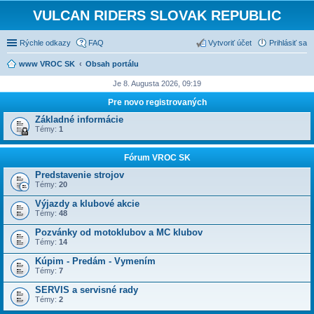
VULCAN RIDERS SLOVAK REPUBLIC
Rýchle odkazy
FAQ
Vytvoriť účet
Prihlásiť sa
www VROC SK
Obsah portálu
Je 8. Augusta 2026, 09:19
Pre novo registrovaných
Základné informácie
Témy:
1
Fórum VROC SK
Predstavenie strojov
Témy:
20
Výjazdy a klubové akcie
Témy:
48
Pozvánky od motoklubov a MC klubov
Témy:
14
Kúpim - Predám - Vymením
Témy:
7
SERVIS a servisné rady
Témy:
2